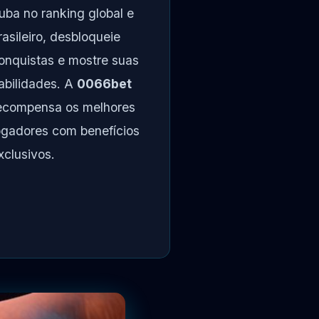
uba no ranking global e
rasileiro, desbloqueie
onquistas e mostre suas
abilidades. A
0066bet
ecompensa os melhores
ogadores com benefícios
xclusivos.