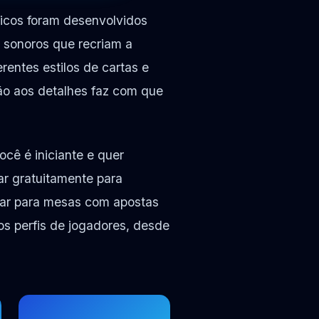
icos foram desenvolvidos
 sonoros que recriam a
rentes estilos de cartas e
ção aos detalhes faz com que
ocê é iniciante e quer
ar gratuitamente para
çar para mesas com apostas
os perfis de jogadores, desde