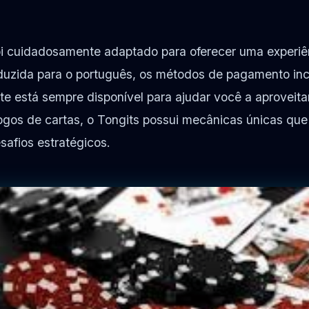
foi cuidadosamente adaptado para oferecer uma experi
 traduzida para o português, os métodos de pagamento i
rte está sempre disponível para ajudar você a aproveit
s jogos de cartas, o Tongits possui mecânicas únicas qu
afios estratégicos.