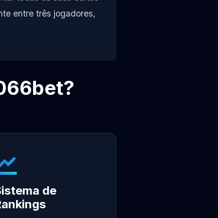
te entre três jogadores,
0066bet?
Sistema de
Rankings