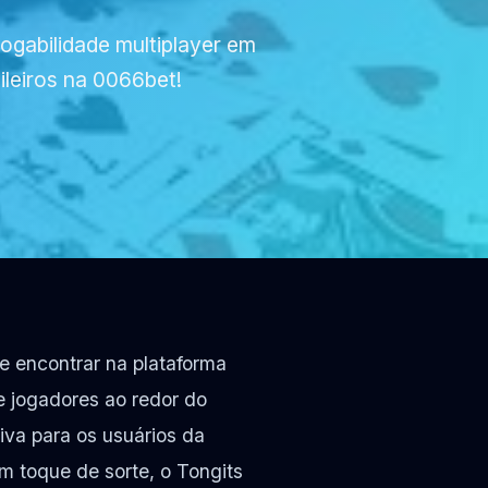
ogabilidade multiplayer em
ileiros na 0066bet!
 encontrar na plataforma
de jogadores ao redor do
iva para os usuários da
m toque de sorte, o Tongits