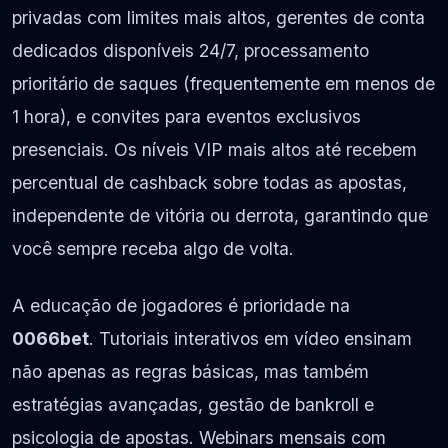
privadas com limites mais altos, gerentes de conta
dedicados disponíveis 24/7, processamento
prioritário de saques (frequentemente em menos de
1 hora), e convites para eventos exclusivos
presenciais. Os níveis VIP mais altos até recebem
percentual de cashback sobre todas as apostas,
independente de vitória ou derrota, garantindo que
você sempre receba algo de volta.
A educação de jogadores é prioridade na
0066bet
. Tutoriais interativos em vídeo ensinam
não apenas as regras básicas, mas também
estratégias avançadas, gestão de bankroll e
psicologia de apostas. Webinars mensais com