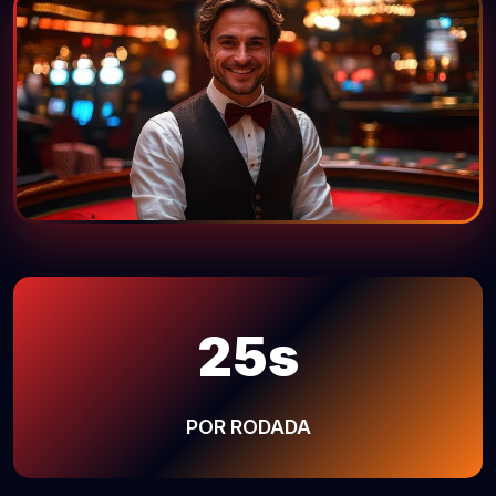
25s
POR RODADA