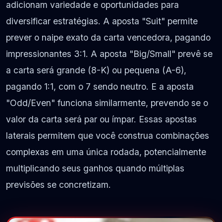
adicionam variedade e oportunidades para
diversificar estratégias. A aposta "Suit" permite
prever o naipe exato da carta vencedora, pagando
impressionantes 3:1. A aposta "Big/Small" prevê se
a carta será grande (8-K) ou pequena (A-6),
pagando 1:1, com o 7 sendo neutro. E a aposta
"Odd/Even" funciona similarmente, prevendo se o
valor da carta será par ou ímpar. Essas apostas
laterais permitem que você construa combinações
complexas em uma única rodada, potencialmente
multiplicando seus ganhos quando múltiplas
previsões se concretizam.