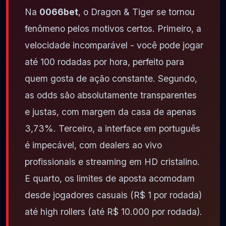
Na
0066bet
, o Dragon & Tiger se tornou
fenômeno pelos motivos certos. Primeiro, a
velocidade incomparável - você pode jogar
até 100 rodadas por hora, perfeito para
quem gosta de ação constante. Segundo,
as odds são absolutamente transparentes
e justas, com margem da casa de apenas
3,73%. Terceiro, a interface em português
é impecável, com dealers ao vivo
profissionais e streaming em HD cristalino.
E quarto, os limites de aposta acomodam
desde jogadores casuais (R$ 1 por rodada)
até high rollers (até R$ 10.000 por rodada).