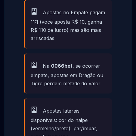
Apostas no Empate pagam
11:1 (você aposta R$ 10, ganha
R$ 110 de lucro) mas são mais
arriscadas
Na
0066bet
, se ocorrer
empate, apostas em Dragão ou
Tigre perdem metade do valor
Apostas laterais
disponíveis: cor do naipe
(vermelho/preto), par/ímpar,