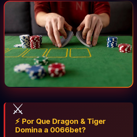
⚡ Por Que Dragon & Tiger
Domina a 0066bet?