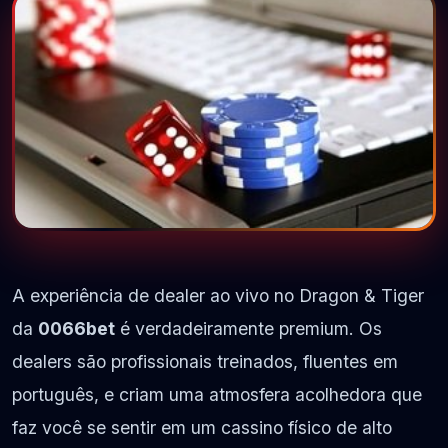
A experiência de dealer ao vivo no Dragon & Tiger
da
0066bet
é verdadeiramente premium. Os
dealers são profissionais treinados, fluentes em
português, e criam uma atmosfera acolhedora que
faz você se sentir em um cassino físico de alto