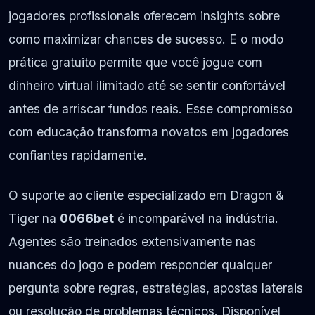
jogadores profissionais oferecem insights sobre
como maximizar chances de sucesso. E o modo
prática gratuito permite que você jogue com
dinheiro virtual ilimitado até se sentir confortável
antes de arriscar fundos reais. Esse compromisso
com educação transforma novatos em jogadores
confiantes rapidamente.
O suporte ao cliente especializado em Dragon &
Tiger na
0066bet
é incomparável na indústria.
Agentes são treinados extensivamente nas
nuances do jogo e podem responder qualquer
pergunta sobre regras, estratégias, apostas laterais
ou resolução de problemas técnicos. Disponível