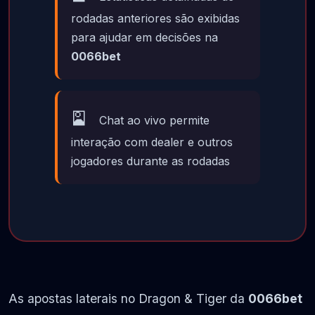
rodadas anteriores são exibidas
para ajudar em decisões na
0066bet
Chat ao vivo permite
interação com dealer e outros
jogadores durante as rodadas
As apostas laterais no Dragon & Tiger da
0066bet