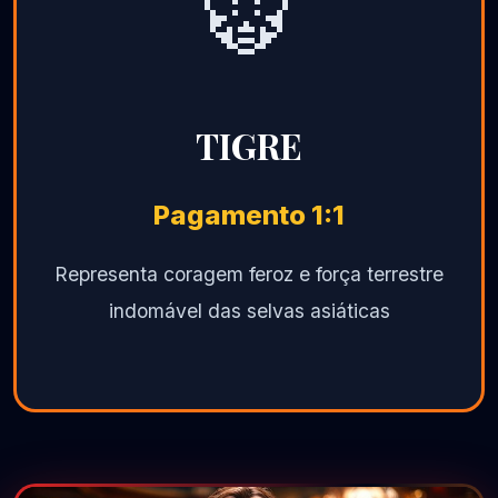
🐯
TIGRE
Pagamento 1:1
Representa coragem feroz e força terrestre
indomável das selvas asiáticas