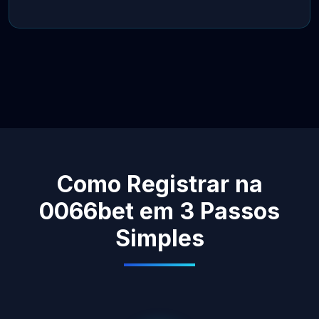
Como Registrar na
0066bet em 3 Passos
Simples