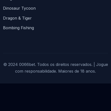
Dinosaur Tycoon
Dragon & Tiger
Bombing Fishing
© 2024 0066bet. Todos os direitos reservados. | Jogue
com responsabilidade. Maiores de 18 anos.