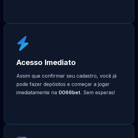
Acesso Imediato
Assim que confirmar seu cadastro, você já
pode fazer depósitos e começar a jogar
imediatamente na
0066bet
. Sem esperas!