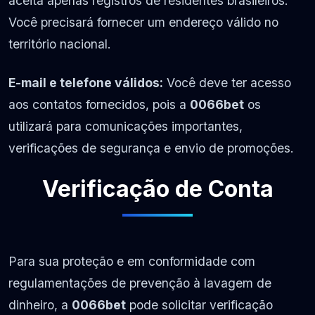
aceita apenas registros de residentes brasileiros.
Você precisará fornecer um endereço válido no
território nacional.
E-mail e telefone válidos:
Você deve ter acesso
aos contatos fornecidos, pois a
0066bet
os
utilizará para comunicações importantes,
verificações de segurança e envio de promoções.
Verificação de Conta
Para sua proteção e em conformidade com
regulamentações de prevenção à lavagem de
dinheiro, a
0066bet
pode solicitar verificação