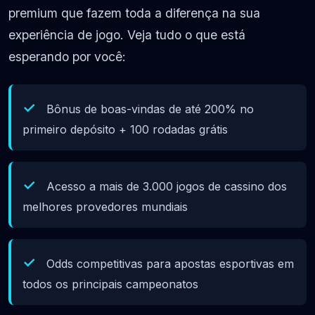
premium que fazem toda a diferença na sua
experiência de jogo. Veja tudo o que está
esperando por você:
Bônus de boas-vindas de até 200% no
primeiro depósito + 100 rodadas grátis
Acesso a mais de 3.000 jogos de cassino dos
melhores provedores mundiais
Odds competitivas para apostas esportivas em
todos os principais campeonatos