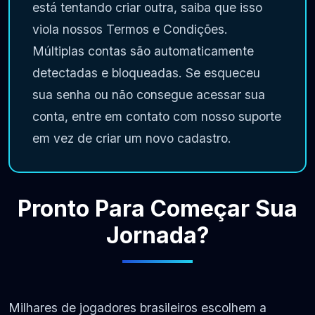
está tentando criar outra, saiba que isso
viola nossos Termos e Condições.
Múltiplas contas são automaticamente
detectadas e bloqueadas. Se esqueceu
sua senha ou não consegue acessar sua
conta, entre em contato com nosso suporte
em vez de criar um novo cadastro.
Pronto Para Começar Sua
Jornada?
Milhares de jogadores brasileiros escolhem a