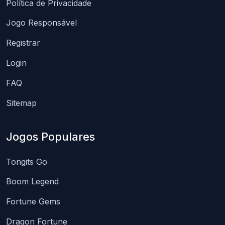
Política de Privacidade
Jogo Responsável
Registrar
Login
FAQ
Sitemap
Jogos Populares
Tongits Go
Boom Legend
Fortune Gems
Dragon Fortune