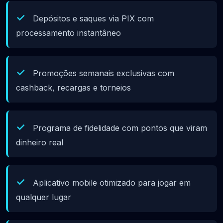
Depósitos e saques via PIX com
processamento instantâneo
Promoções semanais exclusivas com
cashback, recargas e torneios
Programa de fidelidade com pontos que viram
dinheiro real
Aplicativo mobile otimizado para jogar em
qualquer lugar