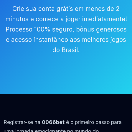
Crie sua conta grátis em menos de 2
minutos e comece a jogar imediatamente!
Processo 100% seguro, bônus generosos
e acesso instantâneo aos melhores jogos
do Brasil.
Registrar-se na
0066bet
é o primeiro passo para
uma jornada emocionante no mundo do