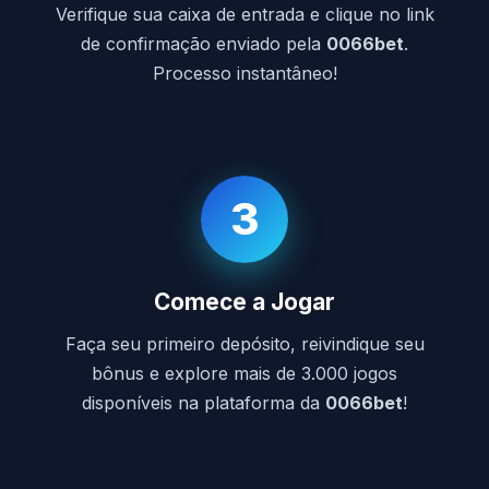
Verifique sua caixa de entrada e clique no link
de confirmação enviado pela
0066bet
.
Processo instantâneo!
3
Comece a Jogar
Faça seu primeiro depósito, reivindique seu
bônus e explore mais de 3.000 jogos
disponíveis na plataforma da
0066bet
!