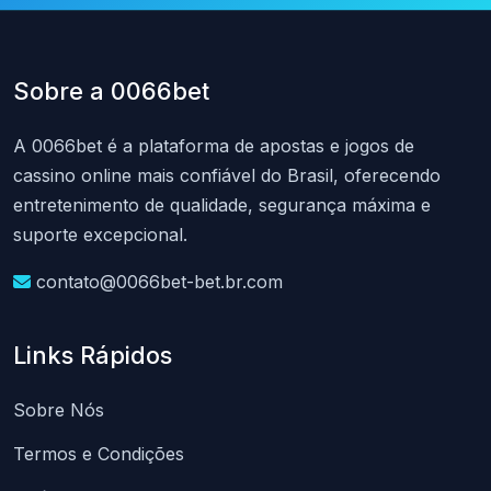
Sobre a 0066bet
A 0066bet é a plataforma de apostas e jogos de
cassino online mais confiável do Brasil, oferecendo
entretenimento de qualidade, segurança máxima e
suporte excepcional.
contato@0066bet-bet.br.com
Links Rápidos
Sobre Nós
Termos e Condições